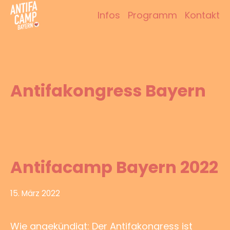
Zum
Infos
Programm
Kontakt
Inhalt
Antifacamp Bayern
springen
Antifakongress Bayern
Antifacamp Bayern 2022
24.
15. März 2022
Juni
2022
Wie angekündigt: Der Antifakongress ist