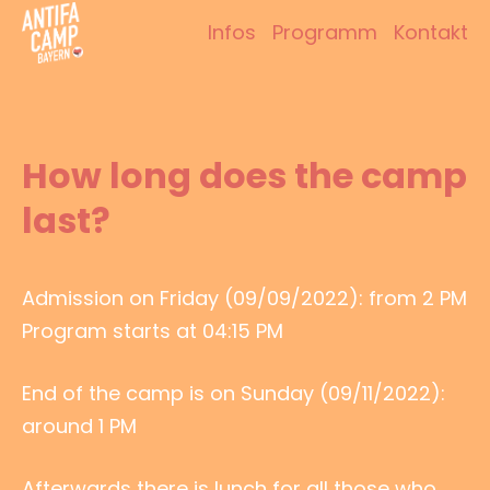
Zum
Infos
Programm
Kontakt
Inhalt
Antifacamp Bayern
springen
How long does the camp
last?
Admission on Friday (09/09/2022): from 2 PM
Program starts at 04:15 PM
End of the camp is on Sunday (09/11/2022):
around 1 PM
Afterwards there is lunch for all those who