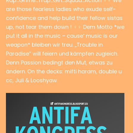
Rap…Grime…Trap…Girl…Squad…Action ♀♀ We
are those fearless ladies who exude self-
confidence and help build their fellow sistas
up, not tear them down ! ♀♀ Dem Motto *we
put it all in the music – cause‘ music is our
weapon* bleiben wir treu. „Trouble in
Paradise“ will feiern und kämpfen zugleich.
Denn Passion bedingt den Mut, etwas zu
ändern. On the decks: mifti haram, double u
cc, Juli & Looshyaw.