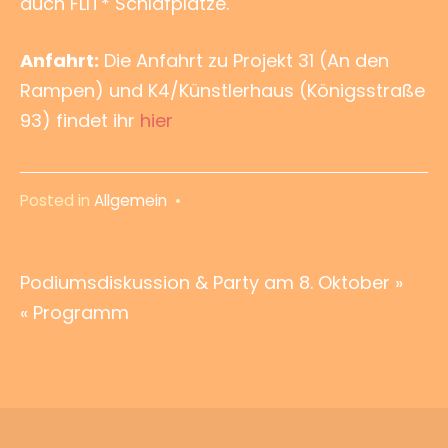
auch FLIT* Schlafplätze.
Anfahrt:
Die Anfahrt zu Projekt 31 (An den
Rampen) und K4/Künstlerhaus (Königsstraße
93) findet ihr
hier
Posted in
Allgemein
•
Beitragsnavigation
Podiumsdiskussion & Party am 8. Oktober »
« Programm