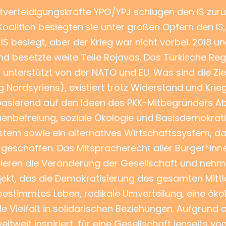
tverteidigungskräfte YPG/YPJ schlugen den IS zurü
S-Koalition besiegten sie unter großen Opfern den 
 IS besiegt, aber der Krieg war nicht vorbei. 2018 u
und besetzte weite Teile Rojavas. Das Türkische R
 unterstützt von der NATO und EU. Was sind die Zi
ordsyriens), existiert trotz Widerstand und Krieg w
basierend auf den Ideen des PKK-Mitbegründers 
nbefreiung, soziale Ökologie und Basisdemokratie 
tem sowie ein alternatives Wirtschaftssystem, da
n geschaffen. Das Mitspracherecht aller Bürger*
isieren die Veränderung der Gesellschaft und nehme
jekt, das die Demokratisierung des gesamten Mitt
tbestimmtes Leben, radikale Umverteilung, eine ök
e Vielfalt in solidarischen Beziehungen. Aufgrund a
tweit inspiriert, für eine Gesellschaft jenseits vo