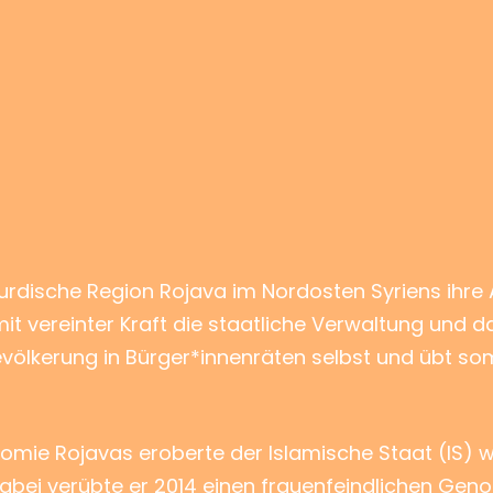
ie kurdische Region Rojava im Nordosten Syriens ih
it vereinter Kraft die staatliche Verwaltung und d
evölkerung in Bürger*innenräten selbst und übt so
mie Rojavas eroberte der Islamische Staat (IS) we
Dabei verübte er 2014 einen frauenfeindlichen Geno