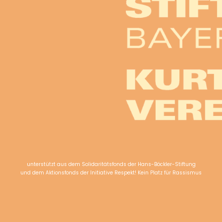
unterstützt aus dem Solidaritätsfonds der Hans-Böckler-Stiftung
und dem Aktionsfonds der Initiative Respekt! Kein Platz für Rassismus