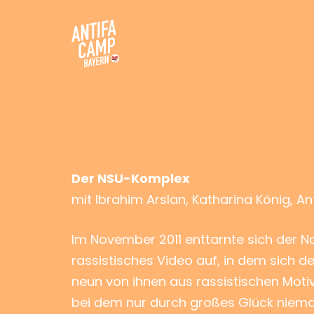
Zum
Inhalt
springen
Antifacamp Bayern
Der NSU-Komplex
mit Ibrahim Arslan, Katharina König, An
Im November 2011 enttarnte sich der Na
rassistisches Video auf, in dem sich 
neun von ihnen aus rassistischen Moti
bei dem nur durch großes Glück nieman