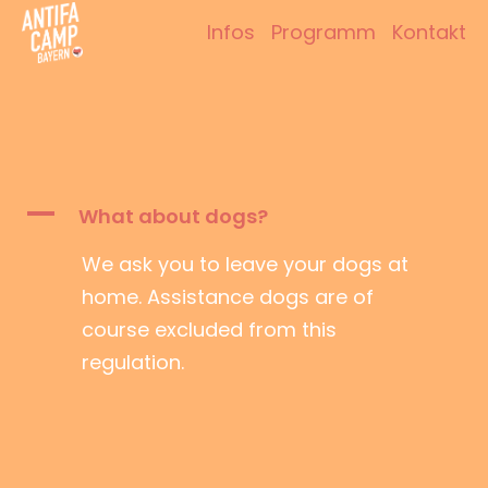
Zum
Infos
Programm
Kontakt
Inhalt
Antifacamp Bayern
springen
A
What about dogs?
We ask you to leave your dogs at
home. Assistance dogs are of
course excluded from this
regulation.