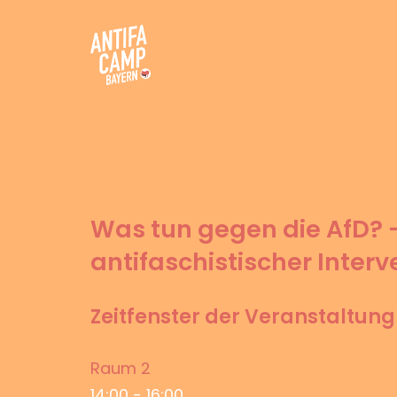
Zum
Inhalt
springen
Antifacamp Bayern
Was tun gegen die AfD? –
antifaschistischer Inter
Zeitfenster der Veranstaltung 
Raum 2
14:00
-
16:00