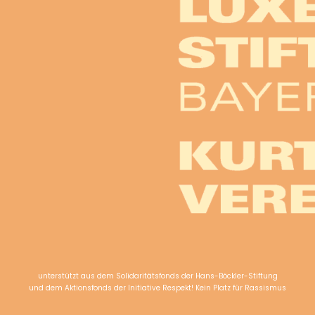
unterstützt aus dem Solidaritätsfonds der Hans-Böckler-Stiftung
und dem Aktionsfonds der Initiative Respekt! Kein Platz für Rassismus